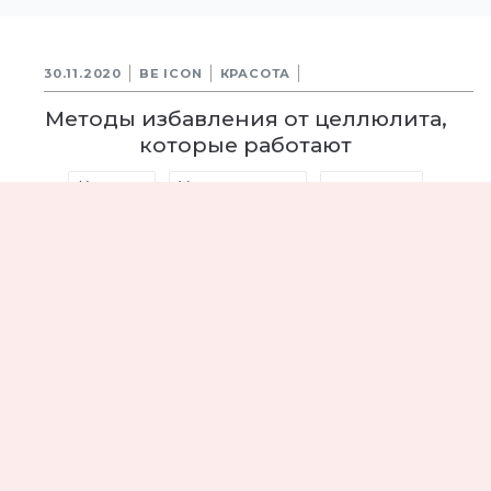
30.11.2020
BE ICON
КРАСОТА
Методы избавления от целлюлита,
которые работают
Красота
Уход за телом
целлюлит