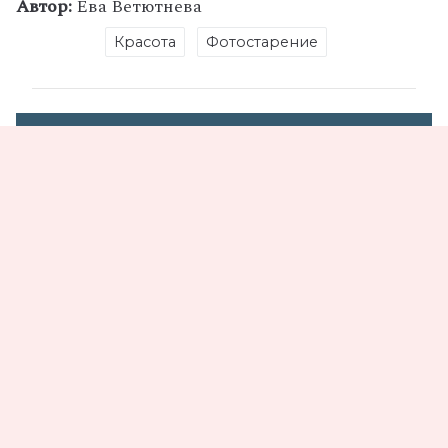
Автор:
Ева Ветютнева
Красота
Фотостарение
Поделись статьей
Не пропустите
За пределами ярлыков: как выглядят
настоящие интеллектуалы сегодня
08.08.2026
Романтика по‑русски: что россияне думают о