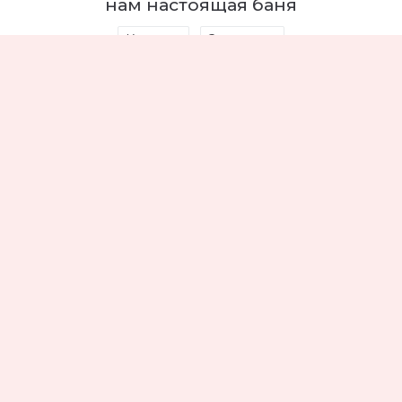
нам настоящая баня
Красота
Здоровье
Есть в русской традиции нечто глубоко