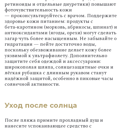
ретиноиды
и
отдельные
диуретики)
повышают
фоточувствительность
кожи
—
проконсультируйтесь
с
врачом.
Поддержите
здоровье
кожи
питанием:
продукты
с
бета‑каротином
(морковь,
абрикосы,
шпинат)
и
антиоксидантами
(ягоды,
орехи)
могут
сделать
загар
чуть
более
насыщенным.
Не
забывайте
о
гидратации
— пейте
достаточно
воды,
поскольку
обезвоживание
делает
кожу
более
уязвимой
к
ультрафиолету.
Дополнительно
защитите
себя
одеждой
и
аксессуарами:
широкополая
шляпа,
солнцезащитные
очки
и
лёгкая
рубашка
с
длинным
рукавом
станут
надёжной
защитой,
особенно
в
пиковые
часы
солнечной
активности.
Уход после солнца
После пляжа примите прохладный душ и
нанесите успокаивающее средство с