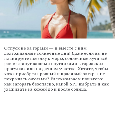
Отпуск
не
за
горами
— и
вместе
с
ним
долгожданные
солнечные
дни!
Даже
если
вы
не
планируете
поездку
к
морю,
солнечные
лучи
всё
равно
станут
вашими
спутниками
в
городских
прогулках
или
на
дачном
участке.
Хотите,
чтобы
кожа
приобрела
ровный
и
красивый
загар,
а
не
покрылась
ожогами?
Рассказываем
пошагово:
как
загорать
безопасно,
какой
SPF
выбрать
и
как
ухаживать
за
кожей
до
и
после
солнца.