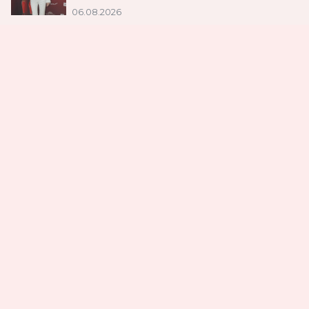
06.08.2026
«Последний богатырь. Колобок»: в Москве
прошла премьера спин‑оффа франшизы
04.08.2026
Загрузка...
Не пропусти самые
вкусные новости
Подписаться