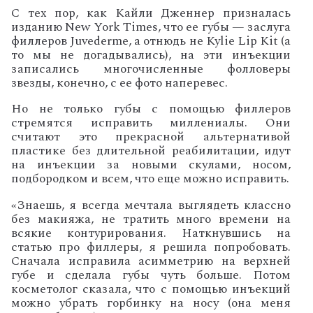
С тех пор, как Кайли Дженнер призналась
изданию
New
York
Times
, что ее губы — заслуга
филлеров
Juvederme
, а отнюдь не
Kylie
Lip
Kit
(а
то мы не догадывались), на эти инъекции
записались многочисленные фолловеры
звезды, конечно, с ее фото наперевес.
Но не только губы с помощью филлеров
стремятся исправить миллениалы. Они
считают это прекрасной альтернативой
пластике без длительной реабилитации, идут
на инъекции за новыми скулами, носом,
подбородком и всем, что еще можно исправить.
«Знаешь, я всегда мечтала выглядеть классно
без макияжа, не тратить много времени на
всякие контурирования. Наткнувшись на
статью про филлеры, я решила попробовать.
Сначала исправила асимметрию на верхней
губе и сделала губы чуть больше. Потом
косметолог сказала, что с помощью инъекций
можно убрать горбинку на носу (она меня