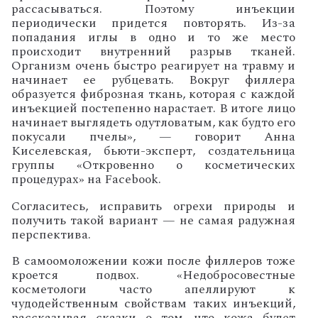
рассасываться. Поэтому инъекции
периодически придется повторять. Из-за
попадания иглы в одно и то же место
происходит внутренний разрыв тканей.
Организм очень быстро реагирует на травму и
начинает ее рубцевать. Вокруг филлера
образуется фиброзная ткань, которая с каждой
инъекцией постепенно нарастает. В итоге лицо
начинает выглядеть одутловатым, как будто его
покусали пчелы», — говорит Анна
Киселевская, бьюти-эксперт, создательница
группы «Откровенно о косметических
процедурах» на
Facebook
.
Согласитесь, исправить огрехи природы и
получить такой вариант — не самая радужная
перспектива.
В самоомоложении кожи после филлеров тоже
кроется подвох. «Недобросовестные
косметологи часто апеллируют к
чудодейственным свойствам таких инъекций,
рассказывая сказки о том, что кожа будет