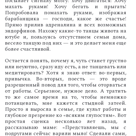
посылает сигналу мозгу: хочу двигаться! Хочу
махать руками! Хочу бегать и прыгать!
Попробовала помахать руками, изображая
барабанщика — господи, какое же счастье!
Прямо прилив адреналина и всех возможных
эндорфинов. Нахожу какие-то танцы живота на
ютубе и, пользуясь отсутствием семьи дома,
весело танцую под них — и это делает меня еще
более счастливой.
Остается понять, почему я, чуть станет грустно
или неуютно, сразу иду есть, а не танцевать или
медитировать? Хотя я знаю ответ: во-первых,
привычка. Во-вторых, поесть — это вроде
разрешенный повод для того, чтобы оторваться
от работы. Серьезное, нужное дело. А тратить
то же самое время на то, чтобы немножко
потанцевать, мне кажется стыдной затеей.
Просто я выросла в семье, где культ работы и
глубокое презрение ко «всяким глупостям». Вот
простая сценка несколько лет назад, я
рассказываю маме: «Представляешь, мы с
подругами сейчас варили мыло! Сделали сами,