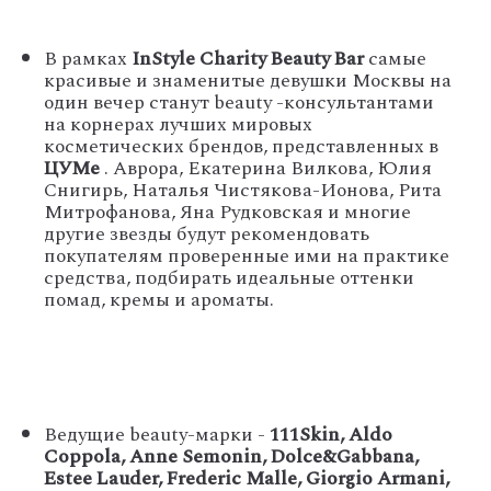
В рамках
InStyle
Charity
Beauty
Bar
самые
красивые и знаменитые девушки Москвы на
один вечер станут
beauty
-консультантами
на корнерах лучших мировых
косметических брендов, представленных в
ЦУМе
. Аврора, Екатерина Вилкова, Юлия
Снигирь, Наталья Чистякова-Ионова, Рита
Митрофанова, Яна Рудковская и многие
другие звезды будут рекомендовать
покупателям проверенные ими на практике
средства, подбирать идеальные оттенки
помад, кремы и ароматы
.
Ведущие
beauty
-марки -
111
Skin
,
Aldo
Coppola
,
Anne
Semonin
,
Dolce
&
Gabbana
,
Estee
Lauder
,
Frederic
Malle
,
Giorgio
Armani
,