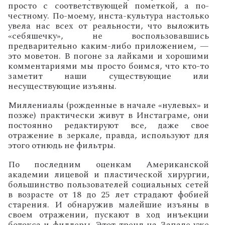
просто с соответствующей пометкой, а по-
честному. По-моему, инста-культура настолько
увела нас всех от реальности, что выложить
«себяшечку», не воспользовавшись
предварительно каким-либо приложением, —
это моветон. В погоне за лайками и хорошими
комментариями мы просто боимся, что кто-то
заметит наши существующие или
несуществующие изъяны.
Миллениалы (рожденные в начале «нулевых» и
позже) практически живут в Инстаграме, они
постоянно редактируют все, даже свое
отражение в зеркале, правда, используют для
этого отнюдь не фильтры.
По последним оценкам Американской
академии лицевой и пластической хирургии,
большинство пользователей социальных сетей
в возрасте от 18 до 25 лет страдают фобией
старения. И обнаружив малейшие изъяны в
своем отражении, пускают в ход инъекции
ботокса и филлеры. Этот тренд на Западе уже