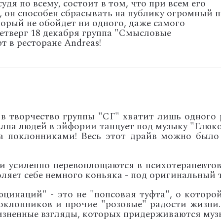
дя по всему, состоит в том, что при всем его
он способен сбрасывать на публику огромный п
орый не обойдет ни одного, даже самого
четверг 18 декабря группа "Смысловые
 в ресторане Andreas!
в творчество группы "СГ" хватит лишь одного 
олпа людей в эйфории танцует под музыку "Глюк
а поклонниками! Весь этот драйв можно было п
и усиленно перевоплощаются в психотерапевтов
ляет себе немного коньяка - под оригинальный то
цинаций" - это не "попсовая туфта", о которо
клонников и прочие "розовые" радости жизни. 
изненные взгляды, которых придерживаются музы