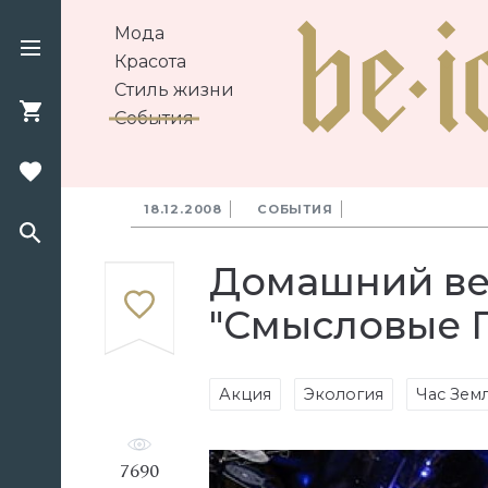
Мода
Красота
Стиль жизни
События
18.12.2008
СОБЫТИЯ
Домашний веч
"Смысловые 
Акция
Экология
Час Зем
7690