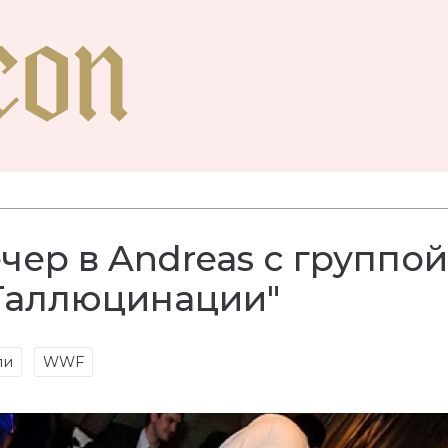
ер в Andreas с группой
Галлюцинации"
ли
WWF