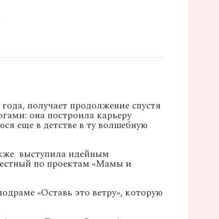
а
 года, получает продолжение спустя
огами: она построила карьеру
юся еще в детстве в ту волшебную
также выступила идейным
вестный по проектам «Мамы и
лодраме «Оставь это ветру», которую