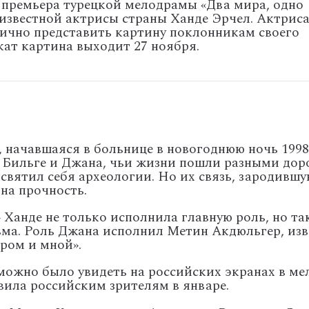
 премьера турецкой мелодрамы «Два мира, одно
 известной актрисы страны Ханде Эрчел. Актрис
лично представить картину поклонникам своего
кат картина выходит 27 ноября.
 начавшаяся в больнице в новогоднюю ночь 1998
т Бильге и Джана, чьи жизни пошли разными дор
освятил себя археологии. Но их связь, зародившу
 на прочность.
» Ханде не только исполнила главную роль, но 
ьма. Роль Джана исполнил Метин Акдюльгер, из
иром и мной».
можно было увидеть на российских экранах в ме
вила российским зрителям в январе.