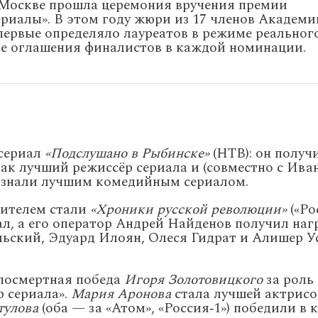
Москве
прошла
церемония
вручения
премии
риалы».
В
этом
году
жюри
из
17
членов
Академи
первые
определяло
лауреатов
в
режиме
реальног
е
оглашения
финалистов
в
каждой
номинации.
сериал
«Подслушано
в
Рыбинске»
(НТВ):
он
получ
ак
лучший
режиссёр
сериала
и
(совместно
с
Ива
знали
лучшим
комедийным
сериалом.
ителем
стали
«Хроники
русской
революции»
(«Ро
л,
а
его
оператор
Андрей
Найденов
получил
наг
ьский,
Эдуард
Илоян,
Олеся
Гидрат
и
Алишер
У
осмертная
победа
Игоря
Золотовицкого
за
роль
р
сериала».
Мария
Аронова
стала
лучшей
актрисо
тулова
(оба
— за
«Атом»,
«Россия‑1»)
победили
в
к