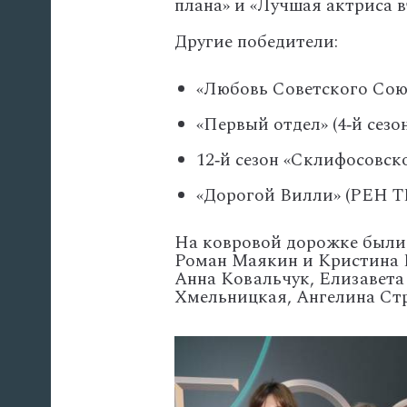
плана»
и
«Лучшая
актриса
в
Другие
победители:
«Любовь
Советского
Сою
«Первый
отдел»
(4‑й
сезон
12‑й
сезон
«Склифосовск
«Дорогой
Вилли»
(РЕН
Т
На ковровой дорожке были 
Роман Маякин и Кристина В
Анна Ковальчук, Елизавет
Хмельницкая, Ангелина Стр
'