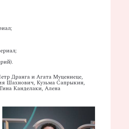
риал;
ериал;
рий).
етр Дранга и Агата Муцениеце,
ия Шахнович, Кузьма Сапрыкин,
Тина Канделаки, Алена