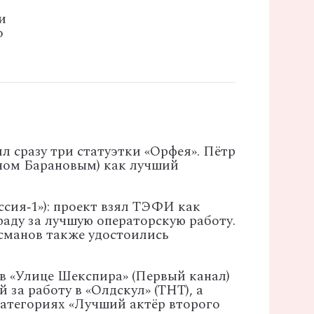
и
о
ил
сразу
три
статуэтки
«Орфея».
Пётр
ном
Барановым)
как
лучший
ссия‑1»):
проект
взял
ТЭФИ
как
раду
за
лучшую
операторскую
работу.
сманов
также
удостоились
в
«Улице
Шекспира»
(Первый
канал)
й
за
работу
в
«Олдскул»
(ТНТ),
а
атегориях
«Лучший
актёр
второго