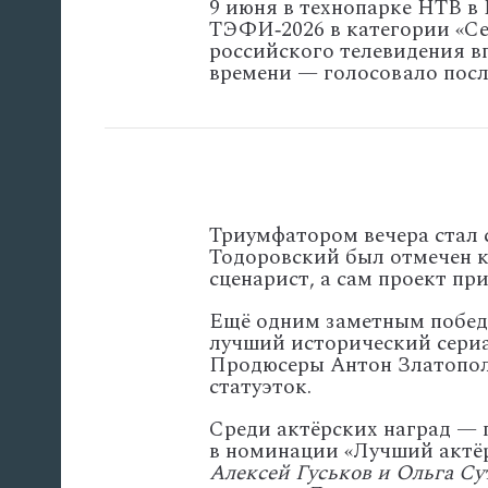
9
июня
в
технопарке
НТВ
в
ТЭФИ‑2026
в
категории
«Се
российского
телевидения
в
времени
— голосовало
посл
Триумфатором
вечера
стал
Тодоровский
был
отмечен
к
сценарист,
а
сам
проект
при
Ещё
одним
заметным
побед
лучший
исторический
сериа
Продюсеры
Антон
Златопол
статуэток.
Среди
актёрских
наград
— п
в
номинации
«Лучший
актё
Алексей
Гуськов
и
Ольга
Су