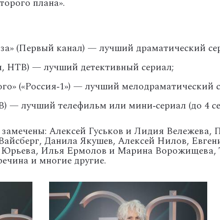
торого
плана».
за»
(Первый
канал)
— лучший
драматический
се
,
НТВ)
— лучший
детективный
сериал;
ого»
(«Россия‑1»)
— лучший
мелодраматический
с
В)
— лучший
телефильм
или
мини‑сериал
(до
4
се
замечены: Алексей Гуськов и Лидия Вележева, П
айсберг, Данила Якушев, Алексей Нилов, Евген
а Юрьева, Илья Ермолов и Марина Ворожищева, 
ечина и многие другие.