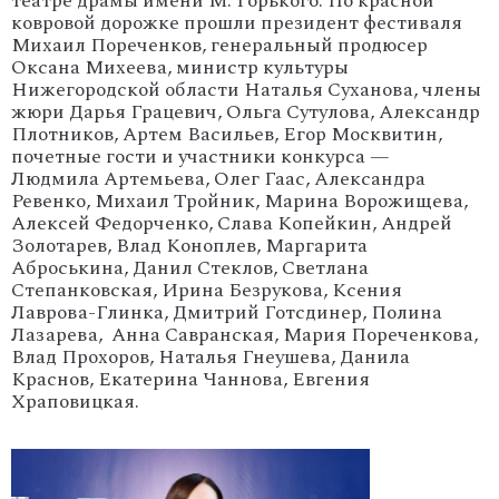
театре драмы имени М. Горького. По красной
ковровой дорожке прошли президент фестиваля
Михаил Пореченков, генеральный продюсер
Оксана Михеева, министр культуры
Нижегородской области Наталья Суханова, члены
жюри Дарья Грацевич, Ольга Сутулова, Александр
Плотников, Артем Васильев, Егор Москвитин,
почетные гости и участники конкурса —
Людмила Артемьева, Олег Гаас, Александра
Ревенко, Михаил Тройник, Марина Ворожищева,
Алексей Федорченко, Слава Копейкин, Андрей
Золотарев, Влад Коноплев, Маргарита
Аброськина, Данил Стеклов, Светлана
Степанковская, Ирина Безрукова, Ксения
Лаврова-Глинка, Дмитрий Готсдинер, Полина
Лазарева, Анна Савранская, Мария Пореченкова,
Влад Прохоров, Наталья Гнеушева, Данила
Краснов, Екатерина Чаннова, Евгения
Храповицкая.
'