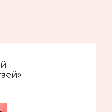
ей
узей»