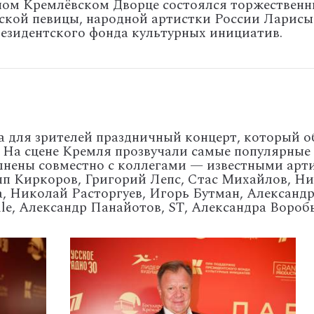
нном Кремлёвском Дворце состоялся торжествен
ской певицы, народной артистки России Ларисы
езидентского фонда культурных инициатив.
 для зрителей праздничный концерт, который 
. На сцене Кремля прозвучали самые популярные
лнены совместно с коллегами — известными арт
п Киркоров, Григорий Лепс, Стас Михайлов, Ни
а, Николай Расторгуев, Игорь Бутман, Александ
le, Александр Панайотов, SТ, Александра Воробь