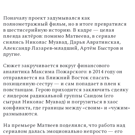
Поначалу
проект
задумывался
как
полнометражный
фильм,
но
в
итоге
превратился
в
шестисерийную
историю.
В
кадре
— целая
плеяда
актёров:
помимо
Матвеева,
в
сериале
снялись
Николас
Муавад,
Дарья
Авратинская,
Александр
Лазарев‑младший,
Артём
Быстров
и
другие.
Сюжет
закручивается
вокруг
финансового
аналитика
Максима
Пожарского:
в
2014
году
он
отправляется
на
Ближний
Восток
спасать
похищенную
сестру
— и
сам
попадает
в
плен
к
повстанцам.
Герою
приходится
заключить
сделку
с
лидером
радикальной
группы
Саидом
(его
сыграл
Николас
Муавад)
и
погрузиться
в
хаос
конфликта,
где
границы
между
«своим»
и
«чужим»
размываются.
На
премьере
Матвеев
поделился,
что
работа
над
сериалом
далась
эмоционально
непросто
— его