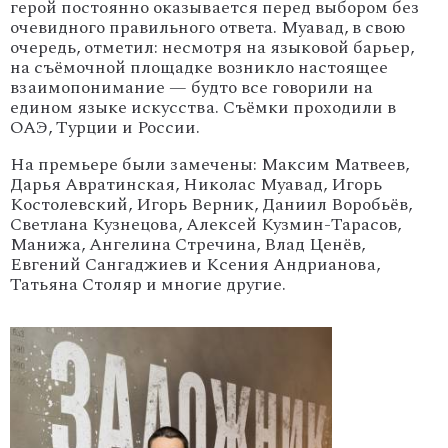
герой
постоянно
оказывается
перед
выбором
без
очевидного
правильного
ответа.
Муавад,
в
свою
очередь,
отметил:
несмотря
на
языковой
барьер,
на
съёмочной
площадке
возникло
настоящее
взаимопонимание
— будто
все
говорили
на
едином
языке
искусства.
Съёмки
проходили
в
ОАЭ,
Турции
и
России.
На премьере были замечены: Максим Матвеев,
Дарья Авратинская, Николас Муавад, Игорь
Костолевский, Игорь Верник, Даниил Воробьёв,
Светлана Кузнецова, Алексей Кузмин-Тарасов,
Манижа, Ангелина Стречина, Влад Ценёв,
Евгений Сангаджиев и Ксения Андрианова,
Татьяна Столяр и многие другие.
'