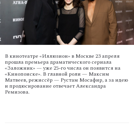
В
кинотеатре
«Иллюзион»
в
Москве
23
апреля
прошла
премьера
драматического
сериала
«Заложник»
— уже
25‑го
числа
он
появится
на
«Кинопоиске».
В
главной
роли
— Максим
Матвеев,
режиссёр
— Рустам
Мосафир,
а
за
идею
и
продюсирование
отвечает
Александра
Ремизова.