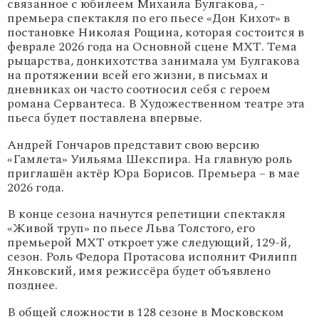
связанное с юбилеем Михаила Булгакова, -
премьера спектакля по его пьесе «Дон Кихот» в
постановке Николая Рощина, которая состоится в
феврале 2026 года на Основной сцене МХТ. Тема
рыцарства, донкихотства занимала ум Булгакова
на протяжении всей его жизни, в письмах и
дневниках он часто соотносил себя с героем
романа Сервантеса. В Художественном театре эта
пьеса будет поставлена впервые.
Андрей Гончаров представит свою версию
«Гамлета» Уильяма Шекспира. На главную роль
приглашён актёр Юра Борисов. Премьера – в мае
2026 года.
В конце сезона начнутся репетиции спектакля
«Живой труп» по пьесе Льва Толстого, его
премьерой МХТ откроет уже следующий, 129-й,
сезон. Роль Федора Протасова исполнит Филипп
Янковский, имя режиссёра будет объявлено
позднее.
В общей сложности в 128 сезоне в Московском