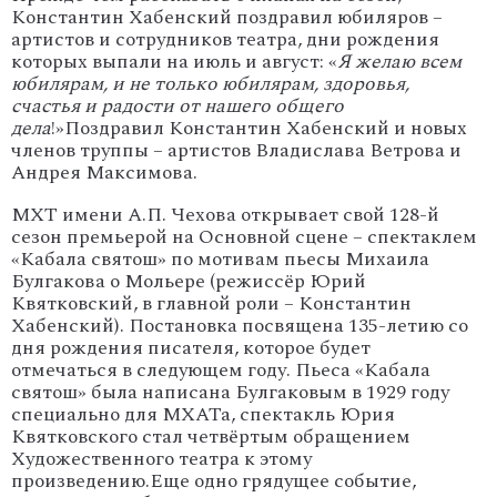
Константин Хабенский поздравил юбиляров –
артистов и сотрудников театра, дни рождения
которых выпали на июль и август: «
Я желаю всем
юбилярам, и не только юбилярам, здоровья,
счастья и радости от нашего общего
дела
!»
Поздравил Константин Хабенский и новых
членов труппы – артистов Владислава Ветрова и
Андрея Максимова.
МХТ имени А.П. Чехова открывает свой 128-й
сезон премьерой на Основной сцене – спектаклем
«Кабала святош» по мотивам пьесы Михаила
Булгакова о Мольере (режиссёр Юрий
Квятковский, в главной роли – Константин
Хабенский). Постановка посвящена 135-летию со
дня рождения писателя, которое будет
отмечаться в следующем году. Пьеса «Кабала
святош» была написана Булгаковым в 1929 году
специально для МХАТа, спектакль Юрия
Квятковского стал четвёртым обращением
Художественного театра к этому
произведению.
Еще одно грядущее событие,