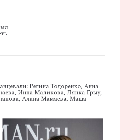
—
был
еть
анцевали: Регина Тодоренко, Анна
наева, Инна Маликова, Лянка Грыу,
ьпанова, Алана Мамаева, Маша