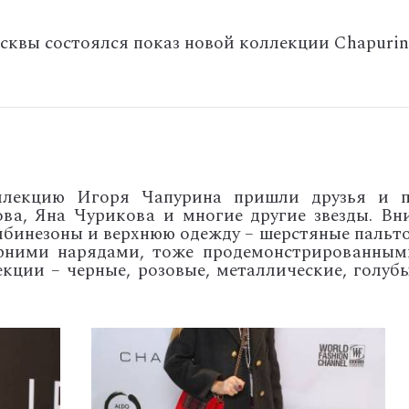
осквы состоялся показ новой коллекции Chapurin
ллекцию Игоря Чапурина пришли друзья и п
ва, Яна Чурикова и многие другие звезды. Вн
мбинезоны и верхнюю одежду – шерстяные пальто 
ерними нарядами, тоже продемонстрированным
кции – черные, розовые, металлические, голуб