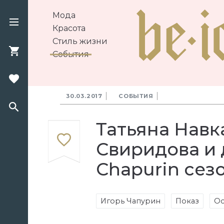
Мода
Красота
Стиль жизни
События
30.03.2017
СОБЫТИЯ
Татьяна Навк
Свиридова и 
Chapurin сезо
Игорь Чапурин
Показ
Ос