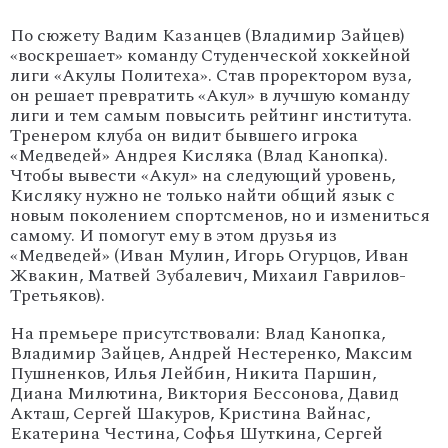
По сюжету Вадим Казанцев (Владимир Зайцев)
«воскрешает» команду Студенческой хоккейной
лиги «Акулы Политеха». Став проректором вуза,
он решает превратить «Акул» в лучшую команду
лиги и тем самым повысить рейтинг института.
Тренером клуба он видит бывшего игрока
«Медведей» Андрея Кисляка (Влад Канопка).
Чтобы вывести «Акул» на следующий уровень,
Кисляку нужно не только найти общий язык с
новым поколением спортсменов, но и измениться
самому. И помогут ему в этом друзья из
«Медведей» (Иван Мулин, Игорь Огурцов, Иван
Жвакин, Матвей Зубалевич, Михаил Гаврилов-
Третьяков).
На премьере присутствовали: Влад Канопка,
Владимир Зайцев, Андрей Нестеренко, Максим
Пушненков, Илья Лейбин, Никита Паршин,
Диана Милютина, Виктория Бессонова, Давид
Акташ, Сергей Шакуров, Кристина Вайнас,
Екатерина Честина, Софья Шуткина, Сергей