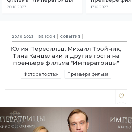
щучьему веле
20.10.2023
17.10.2023
20.10.2023
BE ICON
СОБЫТИЯ
Юлия Пересильд, Михаил Тройник,
Тина Канделаки и другие гости на
премьере фильма "Императрицы"
Фоторепортаж
Премьера фильма