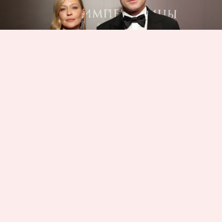
20 октября в Москве состоялась громкая
премьера художественно-документального
фильма «Императрицы». Режиссером проекта
выступил Андрей Кравчук («Адмиралъ»,
«Викинг», «Союз спасения», «Петр I. Последний
царь и первый император»). Фильм рассказывает
о первых императрицах Российской империи:
Екатерине I, Анне Иоанновне и главной героине
фильма – Елизавете Петровне, роль которой
исполнила Юлия Пересильд.