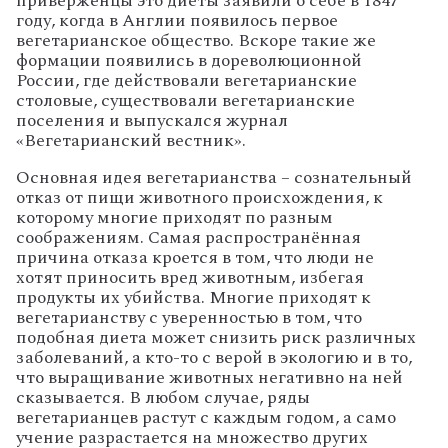
приверженцы это диеты заявили о себе в 1847
году, когда в Англии появилось первое
вегетарианское общество. Вскоре такие же
формации появились в дореволюционной
России, где действовали вегетарианские
столовые, существовали вегетарианские
поселения и выпускался журнал
«Вегетарианский вестник».
Основная идея вегетарианства – сознательный
отказ от пищи животного происхождения, к
которому многие приходят по разным
соображениям. Самая распространённая
причина отказа кроется в том, что люди не
хотят приносить вред животным, избегая
продукты их убийства. Многие приходят к
вегетарианству с уверенностью в том, что
подобная диета может снизить риск различных
заболеваний, а кто-то с верой в экологию и в то,
что выращивание животных негативно на ней
сказывается. В любом случае, ряды
вегетарианцев растут с каждым годом, а само
учение разрастается на множество других