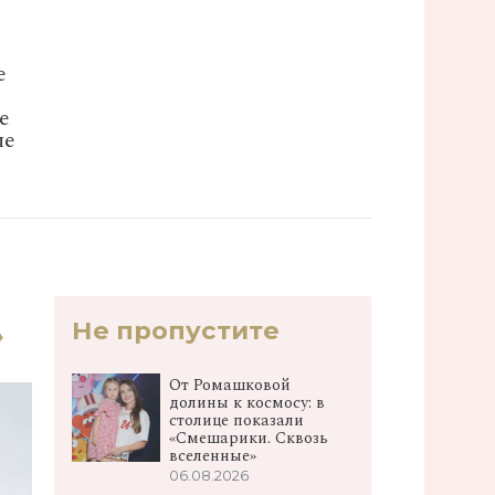
е
е
ые
Не пропустите
»
От Ромашковой
долины к космосу: в
столице показали
«Смешарики. Сквозь
вселенные»
06.08.2026