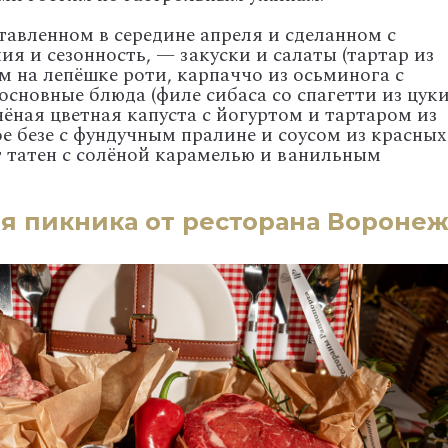
тавленном в середине апреля и сделанном с
ия и сезонность, — закуски и салаты (тартар из
м на лепёшке роти, карпаччо из осьминога с
 основные блюда (филе сибаса со спагетти из цук
ёная цветная капуста с йогуртом и тартаром из
ое безе с фундучным пралине и соусом из красных
т татен с солёной карамелью и ванильным
я пикника от ресторана Вороне