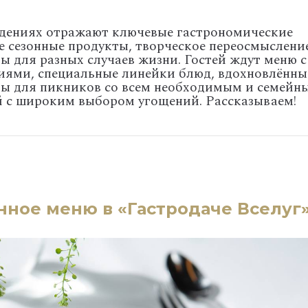
дениях
отражают
ключевые
гастрономические
е
сезонные
продукты,
творческое
переосмыслени
ты
для
разных
случаев
жизни.
Гостей
ждут
меню
с
иями,
специальные
линейки
блюд,
вдохновлённы
ры
для
пикников
со
всем
необходимым
и
семейн
й
с
широким
выбором
угощений
. Рассказываем!
нное меню в «Гастродаче Вселуг