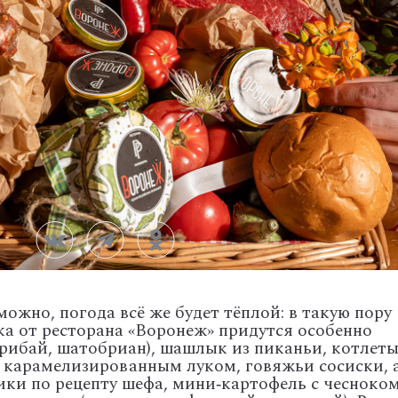
ожно, погода всё же будет тёплой: в такую пору
а от ресторана «Воронеж» придутся особенно
(рибай, шатобриан), шашлык из пиканьи, котлет
и карамелизированным луком, говяжьи сосиски, 
ки по рецепту шефа, мини‑картофель с чесноком