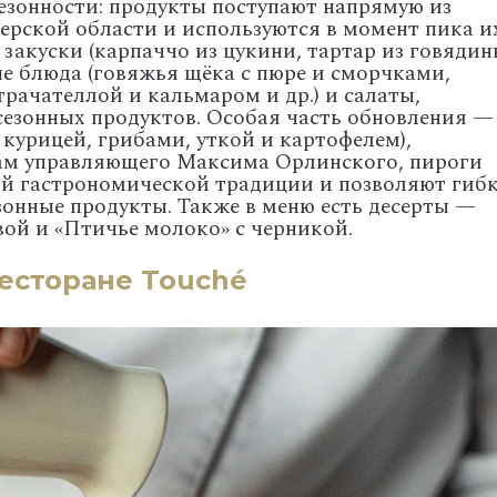
езонности:
продукты
поступают
напрямую
из
ерской
области
и
используются
в
момент
пика
и
закуски
(карпаччо
из
цукини,
тартар
из
говядин
ые
блюда
(говяжья
щёка
с
пюре
и
сморчками,
трачателлой
и
кальмаром
и
др.)
и
салаты,
езонных
продуктов.
Особая
часть
обновления
—
курицей,
грибами,
уткой
и
картофелем),
ам
управляющего
Максима
Орлинского,
пироги
ой
гастрономической
традиции
и
позволяют
гиб
зонные
продукты.
Также
в
меню
есть
десерты
—
вой
и
«Птичье
молоко»
с
черникой.
есторане Touché