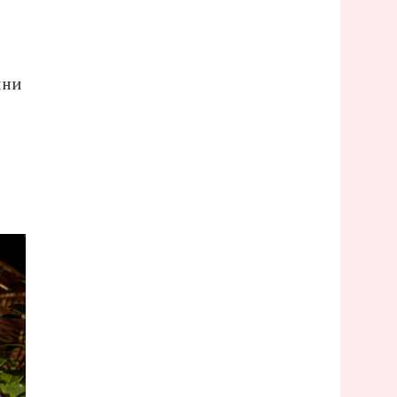
ини
ж