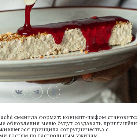
Touché сменила формат: концепт‑шефом становитс
ые обновления меню будут создавать приглашён
жившегося принципа сотрудничества с
ми гостям по гастрольным ужинам.