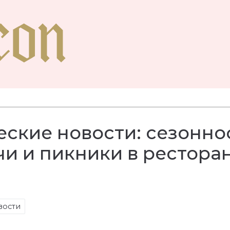
ские новости: сезоннос
чи и пикники в рестора
вости