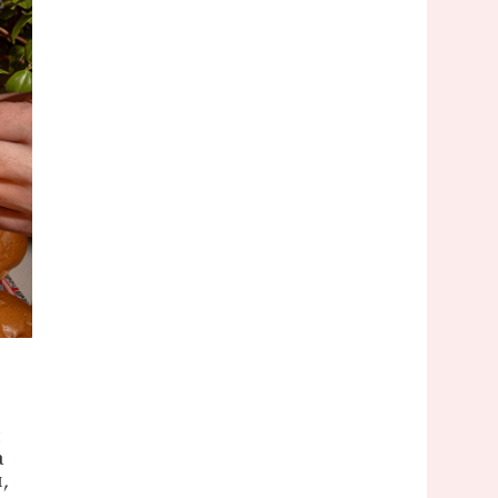
ы
а
,