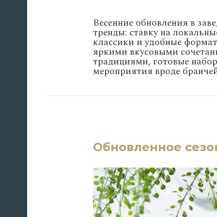
Весенние
обновления
в
заве
тренды:
ставку
на
локальны
классики
и
удобные
форма
яркими
вкусовыми
сочетан
традициями,
готовые
набо
мероприятия
вроде
бранче
Обновленное сезо