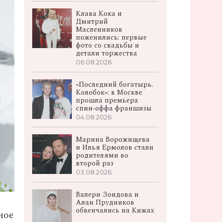
Клава Кока и
Дмитрий
Масленников
поженились: первые
фото со свадьбы и
детали торжества
06.08.2026
«Последний богатырь.
Колобок»: в Москве
прошла премьера
спин‑оффа франшизы
04.08.2026
Марина Ворожищева
и Илья Ермолов стали
родителями во
второй раз
03.08.2026
Валери Зоидова и
Алан Прудников
обвенчались на Кижах
ное