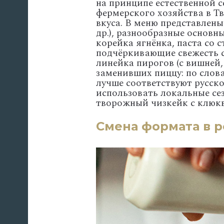
на
принципе
естественной
с
фермерского
хозяйства
в
Тв
вкуса.
В
меню
представлены
др.),
разнообразные
основн
корейка
ягнёнка,
паста
со
с
подчёркивающие
свежесть
с
линейка
пирогов
(с
вишней,
заменивших
пиццу:
по
слов
лучше
соответствуют
русск
использовать
локальные
се
творожный
чизкейк
с
клюк
Смена формата в р