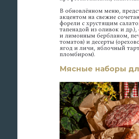
В обновлённом меню, предс
акцентом на свежие сочетан
форели с хрустящим салато
тапенадой из оливок и др.),
и лимонным бербланом, печ
томатов) и десерты (орехов
ягод и личи, яблочный тар
пломбиром).
Мясные наборы дл