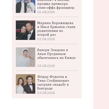
прошла премьера
спин‑оффа франшизы
04.08.2026
Марина Ворожищева
и Илья Ермолов стали
родителями во
второй раз
03.08.2026
Валери Зоидова и
Алан Прудников
обвенчались на Кижах
03.08.2026
Фёдор Федотов и
Тина Стойилкович
сыграли свадьбу в
Белграде
03.08.2026