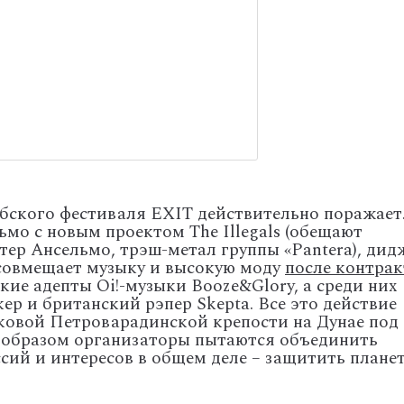
бского фестиваля EXIT действительно поражает.
мо с новым проектом The Illegals (обещают
тер Ансельмо, трэш-метал группы «Pantera), дид
 совмещает музыку и высокую моду
после контрак
ские адепты Oi!-музыки Booze&Glory, а среди них
р и британский рэпер Skepta. Все это действие
ековой Петроварадинской крепости на Дунае под
 образом организаторы пытаются объединить
сий и интересов в общем деле – защитить планет