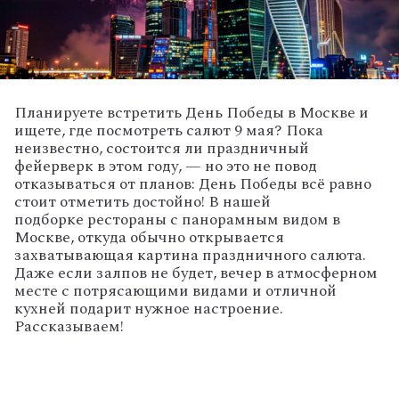
Планируете
встретить
День
Победы
в
Москве
и
ищете,
где
посмотреть
салют
9
мая?
Пока
неизвестно,
состоится
ли
праздничный
фейерверк
в
этом
году,
— но
это
не
повод
отказываться
от
планов:
День
Победы
всё
равно
стоит
отметить
достойно!
В нашей
подборке
рестораны
с
панорамным
видом
в
Москве,
откуда
обычно
открывается
захватывающая
картина
праздничного
салюта.
Даже
если
залпов
не
будет,
вечер
в
атмосферном
месте
с
потрясающими
видами
и
отличной
кухней
подарит
нужное
настроение.
Рассказываем!