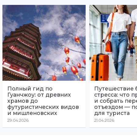
Полный гид по
Путешествие 
Гуанчжоу: от древних
стресса: что 
храмов до
и собрать пер
футуристических видов
отъездом — п
и мишленовских
для туриста
ресторанов
29.04.2026
21.04.2026