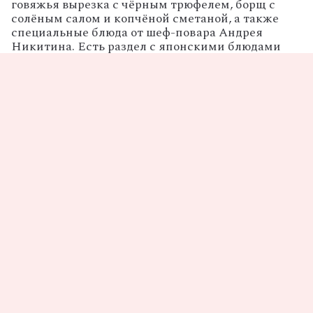
говяжья вырезка с чёрным трюфелем, борщ с
солёным салом и копчёной сметаной, а также
специальные блюда от шеф-повара Андрея
Никитина. Есть раздел с японскими блюдами
и морепродуктами.
Адрес
: Неглинная улица, 4.
Фотограф:
PR, Пресс-служба
Автор:
Be Icon
Рестораны Москвы
9 мая
Поделись статьей