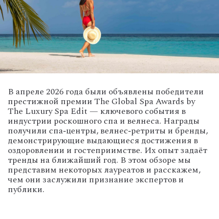
В
апреле
2026
года
были
объявлены
победители
престижной
премии
The
Global
Spa
Awards
by
The
Luxury
Spa
Edit
— ключевого
события
в
индустрии
роскошного
спа
и
велнеса.
Награды
получили
спа‑центры,
велнес‑ретриты
и
бренды,
демонстрирующие
выдающиеся
достижения
в
оздоровлении
и
гостеприимстве.
Их
опыт
задаёт
тренды
на
ближайший
год.
В
этом
обзоре
мы
представим
некоторых
лауреатов
и
расскажем,
чем
они
заслужили
признание
экспертов
и
публики.