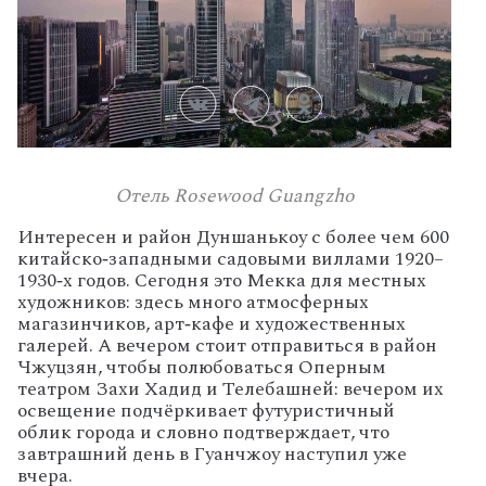
Отель Rosewood Guangzho
Интересен
и
район
Дуншанькоу
с
более
чем
600
китайско‑западными
садовыми
виллами
1920–
1930‑х
годов.
Сегодня
это
Мекка
для
местных
художников:
здесь
много
атмосферных
магазинчиков,
арт‑кафе
и
художественных
галерей.
А
вечером
стоит
отправиться
в
район
Чжуцзян,
чтобы
полюбоваться
Оперным
театром
Захи
Хадид
и
Телебашней:
вечером
их
освещение
подчёркивает
футуристичный
облик
города
и
словно
подтверждает,
что
завтрашний
день
в
Гуанчжоу
наступил
уже
вчера.