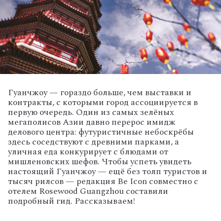
Гуанчжоу
— гораздо
больше,
чем
выставки
и
контракты,
с
которыми
город
ассоциируется
в
первую
очередь.
Один
из
самых
зелёных
мегаполисов
Азии
давно
перерос
имидж
делового
центра:
футуристичные
небоскрёбы
здесь
соседствуют
с
древними
парками,
а
уличная
еда
конкурирует
с
блюдами
от
мишленовских
шефов.
Чтобы
успеть
увидеть
настоящий
Гуанчжоу
— ещё
без
толп
туристов
и
тысяч
рилсов
— редакция Be Icon совместно
с
отелем Rosewood
Guangzhou составили
подробный гид. Рассказываем!