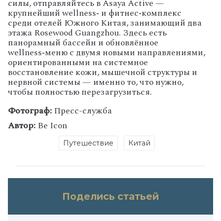
силы,
отправляйтесь
в
Asaya
Active
—
крупнейший
wellness‑
и
фитнес‑комплекс
среди
отелей
Южного
Китая,
занимающий
два
этажа
Rosewood
Guangzhou.
Здесь
есть
панорамный
бассейн
и
обновлённое
wellness‑меню
с
двумя
новыми
направлениями,
ориентированными
на
системное
восстановление
кожи,
мышечной
структуры
и
нервной
системы
— именно
то,
что
нужно,
чтобы
полностью
перезагрузиться.
Фотограф:
Пресс-служба
Автор:
Be Icon
Путешествие
Китай
Поделись статьей