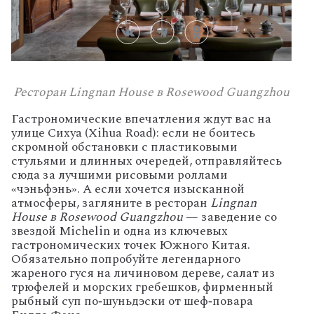
Ресторан Lingnan House в Rosewood Guangzhou
Гастрономические
впечатления
ждут
вас
на
улице
Сихуа
(Xihua
Road):
если
не
боитесь
скромной
обстановки
с
пластиковыми
стульями
и
длинных
очередей,
отправляйтесь
сюда
за
лучшими
рисовыми
роллами
«чэньфэнь».
А
если
хочется
изысканной
атмосферы,
загляните
в
ресторан
Lingnan
House
в
Rosewood
Guangzhou
— заведение
со
звездой
Michelin
и
одна
из
ключевых
гастрономических
точек
Южного
Китая.
Обязательно
попробуйте
легендарного
жареного
гуся
на
личиновом
дереве,
салат
из
трюфелей
и
морских
гребешков,
фирменный
рыбный
суп
по‑шуньдэски
от
шеф‑повара