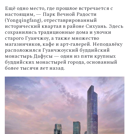
Ещё
одно
место,
где
прошлое
встречается
с
настоящим,
— Парк
Вечной
Радости
(Yongqingfang),
отреставрированный
исторический
квартал
в
районе
Сихуань.
Здесь
сохранились
традиционные
дома
и
улочки
старого
Гуанчжоу,
а
также
множество
магазинчиков,
кафе
и
арт‑галерей.
Неподалёку
расположился
Гуанчжоуский
буддийский
монастырь
Дафусы
— один
из
пяти
крупных
буддийских
монастырей
города,
основанный
более
тысячи
лет
назад.