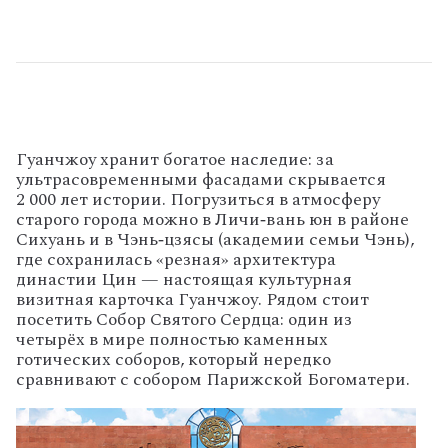
Гуанчжоу
хранит
богатое
наследие:
за
ультрасовременными
фасадами
скрывается
2
000
лет
истории.
Погрузиться
в
атмосферу
старого
города
можно
в
Личи‑вань
юн
в
районе
Сихуань
и
в
Чэнь‑цзясы
(академии
семьи
Чэнь),
где
сохранилась
«резная»
архитектура
династии
Цин
— настоящая
культурная
визитная
карточка
Гуанчжоу.
Рядом
стоит
посетить
Собор
Святого
Сердца:
один
из
четырёх
в
мире
полностью
каменных
готических
соборов,
который
нередко
сравнивают
с
собором
Парижской
Богоматери.