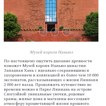
Музей короля Наньюэ
По-настоящему
ощутить
дыхание
древности
поможет
Музей
короля
Наньюэ
династии
Западная
Хань
с
идеально
сохранившимся
захоронением
и
коллекцией
из
более
чем
10
000
экспонатов,
рассказывающих
о
жизни
Линнаня
2
000
лет
назад.
Продолжить
путешествие
во
времени
можно
в
Парке
Линнань
на
острове
Сяогуэйвэй:
уникальные
улочки,
родовые
храмы,
жилые
дома
и
магазины
воссоздают
атмосферу
процветающей
жизни
прошлого.