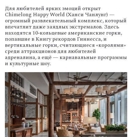
Для
любителей
ярких
эмоций
открыт
Chimelong
Happy
World
(Ханси
Чанлунг)
—
огромный
развлекательный
комплекс,
который
впечатлит
даже
заядлых
экстремалов.
Здесь
находятся
10‑кольцевые
американские
горки,
попавшие
в
Книгу
рекордов
Гиннесса,
и
вертикальные
горки,
считающиеся
«королями»
среди
аттракционов
для
любителей
адреналина,
а
ещё
— карнавальные
программы
и
культурные
шоу.