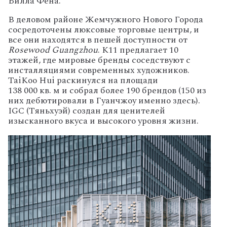
Билла
Фена.
В
деловом
районе
Жемчужного
Нового
Города
сосредоточены
люксовые
торговые
центры,
и
все
они
находятся
в
пешей
доступности
от
Rosewood
Guangzhou
.
K11
предлагает
10
этажей,
где
мировые
бренды
соседствуют
с
инсталляциями
современных
художников.
TaiKoo
Hui
раскинулся
на
площади
138
000
кв.
м
и
собрал
более
190
брендов
(150
из
них
дебютировали
в
Гуанчжоу
именно
здесь).
IGC
(Тяньхуэй)
создан
для
ценителей
изысканного
вкуса
и
высокого
уровня
жизни.