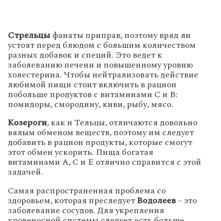
Стрельцы
фанаты приправ, поэтому вряд ли
устоят перед блюдом с большим количеством
разных добавок и специй. Это ведет к
заболеванию печени и повышенному уровню
холестерина. Чтобы нейтрализовать действие
любимой пищи стоит включить в рацион
побольше продуктов с витаминами
C
и
B
:
помидоры, смородину, киви, рыбу, мясо.
Козероги
, как и Тельцы, отличаются довольно
вялым обменом веществ, поэтому им следует
добавить в рацион продукты, которые смогут
этот обмен ускорить. Пища богатая
витаминами
A
, С и
E
отлично справится с этой
задачей.
Самая распространенная проблема со
здоровьем, которая преследует
Водолеев
– это
заболевание сосудов. Для укрепления
кровеносной системы следует есть больше