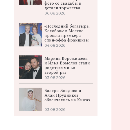
фото со свадьбы и
детали торжества
06.08.2026
«Последний богатырь.
Колобок»: в Москве
прошла премьера
спин‑оффа франшизы
04.08.2026
Марина Ворожищева
и Илья Ермолов стали
родителями во
второй раз
03.08.2026
Валери Зоидова и
Алан Прудников
обвенчались на Кижах
03.08.2026