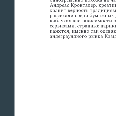
одновременно похожа на ча
Андреас Кронталер, креати
хранит верность традициям 
рассекали среди бумажных 
каблуках вне зависимости 
сервизами, странные парики
кажется, именно так одева
андеграундного рынка Кэмд