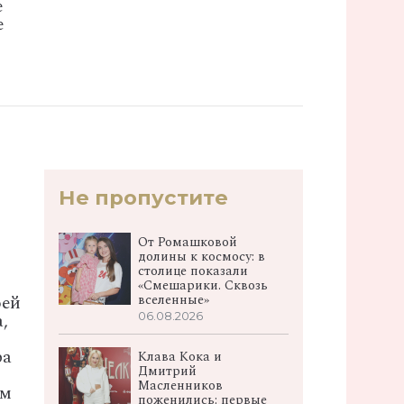
е
е
Не пропустите
От Ромашковой
долины к космосу: в
столице показали
«Смешарики. Сквозь
вселенные»
оей
,
06.08.2026
ра
Клава Кока и
Дмитрий
Масленников
ом
поженились: первые