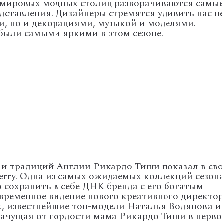
х мировых модных столиц разворачиваются самы
дставления. Дизайнеры стремятся удивить нас н
, но и декорациями, музыкой и моделями.
были самыми яркими в этом сезоне.
 и традиций Англии Рикардо Тиши показал в св
erry. Одна из самых ожидаемых коллекций сезона
 сохранить в себе ДНК бренда c его богатым
временное видение нового креативного директо
ck, известнейшие топ-модели Наталья Водянова и
лачущая от гордости мама Рикардо Тиши в перв