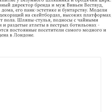
епитие у Безумного Шляпника и бродячий цирк.
вный директор бренда и муж Вивьен Вествуд,
дома, его панк-эстетике и бунтарству. Модели
декораций на скейтбордах, высоких платформах
от пола. Шляпы-стулья, подносы с чайными
 и раздетые атлеты в пестрых ботильонах -
ются постоянные посетители самого модного и
ена в Лондоне.