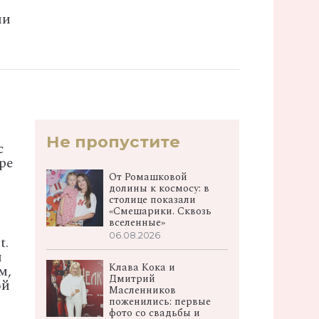
ли
Не пропустите
с
ре
в
От Ромашковой
долины к космосу: в
столице показали
«Смешарики. Сквозь
вселенные»
06.08.2026
t.
и
Клава Кока и
м,
Дмитрий
ой
Масленников
поженились: первые
фото со свадьбы и