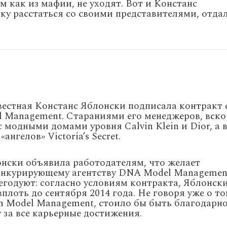
м как из мафии, не уходят. Вот и Констанс
ку расстаться со своими представителями, отда
звестная Констанс Яблонски подписала контракт 
l Management. Стараниями его менеджеров, вско
 модными домами уровня Calvin Klein и Dior, а 
ангелов» Victoria’s Secret.
онски объявила работодателям, что желает
конкурирующему агентству DNA Model Managemen
егодуют: согласно условиям контракта, Яблонск
плоть до сентября 2014 года. Не говоря уже о то
yn Model Management, стоило бы быть благодарн
 за все карьерные достижения.