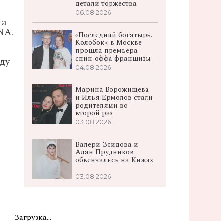
детали торжества
06.08.2026
 а
NA.
«Последний богатырь.
Колобок»: в Москве
прошла премьера
спин‑оффа франшизы
уду
04.08.2026
Марина Ворожищева
и Илья Ермолов стали
родителями во
второй раз
03.08.2026
Валери Зоидова и
Алан Прудников
обвенчались на Кижах
03.08.2026
Загрузка...