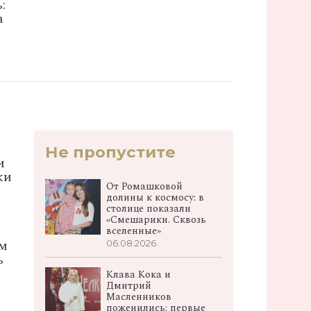
:
а
Не пропустите
и
ки
От Ромашковой
долины к космосу: в
столице показали
«Смешарики. Сквозь
вселенные»
ом
06.08.2026
ь
Клава Кока и
Дмитрий
Масленников
поженились: первые