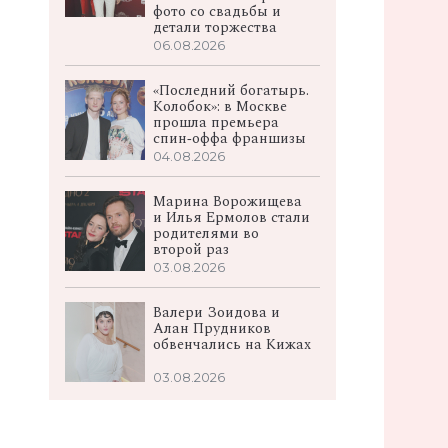
фото со свадьбы и
детали торжества
06.08.2026
«Последний богатырь.
Колобок»: в Москве
прошла премьера
спин‑оффа франшизы
04.08.2026
Марина Ворожищева
и Илья Ермолов стали
родителями во
второй раз
03.08.2026
Валери Зоидова и
Алан Прудников
обвенчались на Кижах
03.08.2026