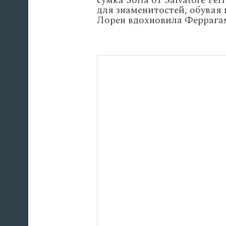
сумка Sofia от Salvatore F
для знаменитостей, обувая
Лорен вдохновила Феррагам