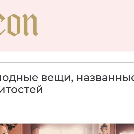
 модные вещи, названны
итостей