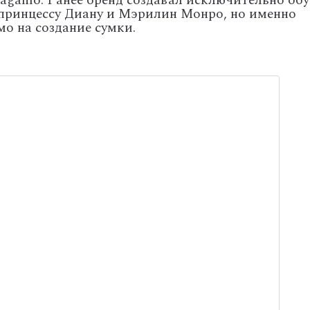
erragamo. Ранее бренд создавал исключительно обу
 принцессу Диану и Мэрилин Монро, но именно
о на создание сумки.