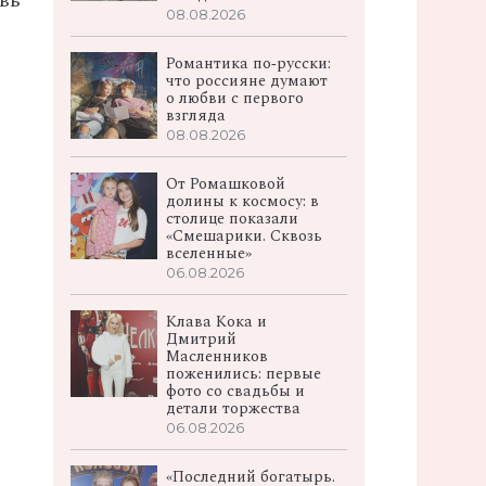
вь
08.08.2026
Романтика по‑русски:
что россияне думают
о любви с первого
взгляда
08.08.2026
От Ромашковой
долины к космосу: в
столице показали
«Смешарики. Сквозь
вселенные»
06.08.2026
Клава Кока и
Дмитрий
Масленников
поженились: первые
фото со свадьбы и
детали торжества
06.08.2026
«Последний богатырь.