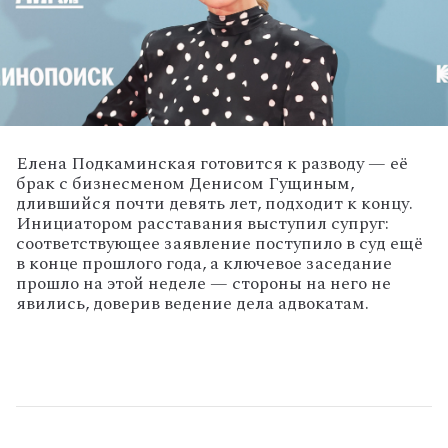
Елена
Подкаминская
готовится
к
разводу
— её
брак
с
бизнесменом
Денисом
Гущиным,
длившийся
почти
девять
лет,
подходит
к
концу.
Инициатором
расставания
выступил
супруг:
соответствующее
заявление
поступило
в
суд
ещё
в
конце
прошлого
года,
а
ключевое
заседание
прошло
на
этой
неделе
— стороны
на
него
не
явились,
доверив
ведение
дела
адвокатам.