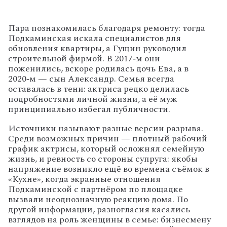
Пара
познакомилась
благодаря
ремонту:
тогда
Подкаминская
искала
специалистов
для
обновления
квартиры,
а
Гущин
руководил
строительной
фирмой.
В
2017‑м
они
поженились,
вскоре
родилась
дочь
Ева,
а
в
2020‑м
— сын
Александр.
Семья
всегда
оставалась
в
тени:
актриса
редко
делилась
подробностями
личной
жизни,
а
её
муж
принципиально
избегал
публичности.
Источники
называют
разные
версии
разрыва.
Среди
возможных
причин
— плотный
рабочий
график
актрисы,
который
осложнял
семейную
жизнь,
и
ревность
со
стороны
супруга:
якобы
напряжение
возникло
ещё
во
времена
съёмок
в
«Кухне»,
когда
экранные
отношения
Подкаминской
с
партнёром
по
площадке
вызвали
неоднозначную
реакцию
дома.
По
другой
информации,
разногласия
касались
взглядов
на
роль
женщины
в
семье:
бизнесмену