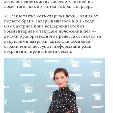
хотелось
видеть
жену
сосредоточенной
на
доме,
тогда
как
артистка
выбрала
карьеру.
У
Елены
также
есть
старшая
дочь
Полина
от
первого
брака,
завершившегося
в
2015
году.
Сама
актриса
пока
воздерживается
от
комментариев
о
текущем
положении
дел
—
детали
бракоразводного
процесса
остаются
за
закрытыми
дверями:
адвокаты
добились
ограничения
доступа
к
информации
ради
сохранения
приватности
семьи.