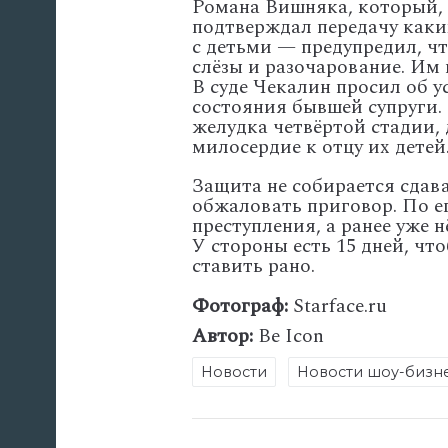
Романа
Вишняка,
который,
подтверждал
передачу
каки
с
детьми
— предупредил,
чт
слёзы
и
разочарование.
Им
В
суде
Чекалин
просил
об
у
состояния
бывшей
супруги.
желудка
четвёртой
стадии,
милосердие
к
отцу
их
детей
Защита
не
собирается
сдава
обжаловать
приговор.
По
е
преступления,
а
ранее
уже
н
У
стороны
есть
15
дней,
что
ставить
рано.
Фотограф:
Starface.ru
Автор:
Be Icon
Новости
Новости шоу-бизн