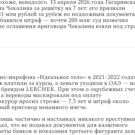
охоже,
ненадолго.
13
апреля
2026
года
Гагаринск
ма
Чекалина
за
решётку
на
7
лет:
его
признали
51
млн
рублей
за
рубеж
по
подложным
документ
бавился
штраф
— почти
200
млн:
суд
назначил
ле
оглашения
приговора
Чекалина
взяли
под
стр
ес‑марафона
«Идеальное
тело»:
в
2021–2022
года
в платили
за
курсы,
а
деньги
уходили
в
ОАЭ
— н
брендом
LERCHEK.
При
этом
о
зарубежных
сче
а
переводы
маскировали
под
оплату
курор
просил
строже
— 7,5
лет
и
штраф
около
вый
приговор
ненамного
мягче.
лишь
частично
и
настаивал:
никакого
преступно
ал,
что
не
подавал
документов
для
валютного
веты
банков
и
показания
третьего
фигуранта
дел