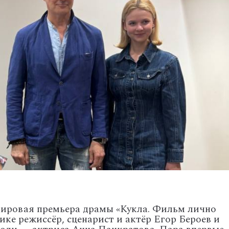
ировая
премьера
драмы
«Кукла.
Фильм
лично
ике
режиссёр,
сценарист
и
актёр
Егор
Бероев
и