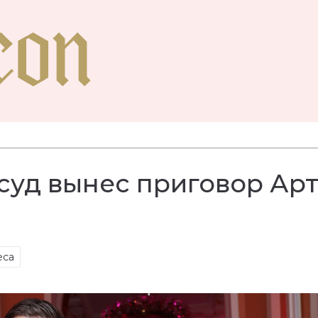
суд вынес приговор Ар
еса