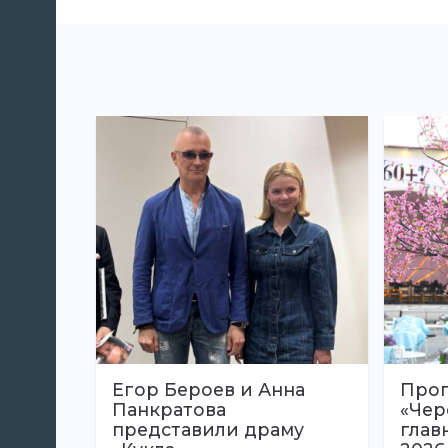
Егор Бероев и Анна
Прог
Панкратова
«Чер
представили драму
глав