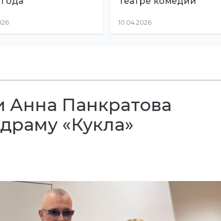
 года
Театре комедии
026
10.04.2026
и Анна Панкратова
драму «Кукла»