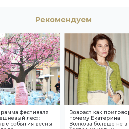
Рекомендуем
рамма фестиваля
Возраст как пригово
ешневый лес»:
почему Екатерина
ные события весны
Волкова больше не в