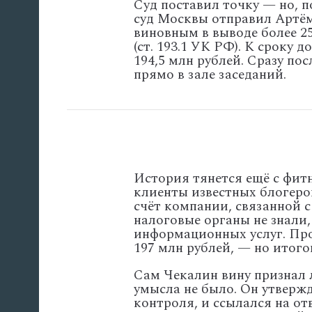
Суд
поставил
точку
— но,
п
суд
Москвы
отправил
Артё
виновным
в
выводе
более
2
(ст.
193.1
УК
РФ).
К
сроку
до
194,5
млн
рублей.
Сразу
пос
прямо
в
зале
заседаний.
История
тянется
ещё
с
фитн
клиенты
известных блогеро
счёт
компании,
связанной
с
налоговые
органы
не
знали,
информационных
услуг.
Про
197
млн
рублей,
— но
итого
Сам
Чекалин
вину
признал
умысла
не
было.
Он
утвержд
контроля,
и
ссылался
на
от