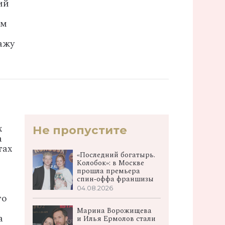
ий
ам
ажу
х
Не пропустите
а
тах
«Последний богатырь.
Колобок»: в Москве
прошла премьера
спин‑оффа франшизы
04.08.2026
го
Марина Ворожищева
а
и Илья Ермолов стали