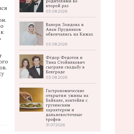
родителями во
второй раз
лся
03.08.2026
он.
Валери Зоидова и
го
Алан Прудников
ак
обвенчались на Кижах
ь
03.08.2026
т
Фёдор Федотов и
ого
Тина Стойилкович
ов.
сыграли свадьбу в
Белграде
ку
03.08.2026
Гастрономические
открытия: ужины на
Байкале, коктейли с
грузинским
характером и
дальневосточные
трофеи
31.07.2026