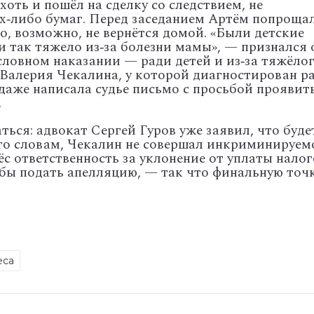
хоть
и
пошёл
на
сделку
со
следствием,
не
х‑либо
бумаг.
Перед
заседанием
Артём
попроща
о,
возможно,
не
вернётся
домой.
«Были
детские
и
так
тяжело
из‑за
болезни
мамы»,
— признался
словном
наказании
— ради
детей
и
из‑за
тяжёло
Валерия
Чекалина,
у
которой
диагностирован
р
даже
написала
судье
письмо
с
просьбой
проявит
.
ться:
адвокат
Сергей
Гуров
уже
заявил,
что
буде
го
словам,
Чекалин
не
совершал
инкриминируем
ёс
ответственность
за
уклонение
от
уплаты
налог
бы
подать
апелляцию,
— так
что
финальную
точ
еса