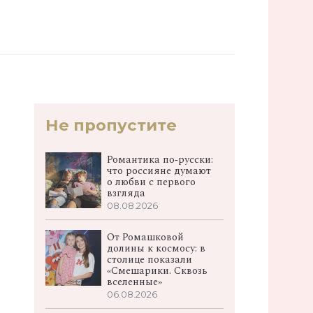
Не пропустите
Романтика по‑русски:
что россияне думают
о любви с первого
взгляда
08.08.2026
От Ромашковой
долины к космосу: в
столице показали
«Смешарики. Сквозь
вселенные»
06.08.2026