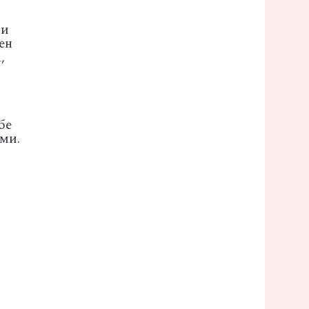
 и
ен
,
бе
ми.