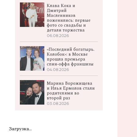
Клава Кока и
Дмитрий
Масленников
поженились: первые
фото со свадьбы и
детали торжества
06.08.2026
«Последний богатырь.
Колобок»: в Москве
прошла премьера
спин‑оффа франшизы
04.08.2026
Марина Ворожищева
и Илья Ермолов стали
родителями во
второй раз
03.08.2026
Загрузка...