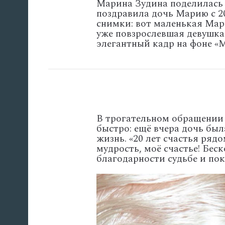
Марина
Зудина
поделилась
поздравила
дочь
Марию
с
2
снимки:
вот
маленькая
Мар
уже
повзрослевшая
девушка
элегантный
кадр
на
фоне
«М
В
трогательном
обращении
быстро:
ещё
вчера
дочь
был
жизнь.
«20
лет
счастья
рядо
мудрость,
моё
счастье!
Беск
благодарности
судьбе
и
пок