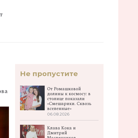
т
Не пропустите
От Ромашковой
ова
долины к космосу: в
столице показали
«Смешарики. Сквозь
вселенные»
06.08.2026
Клава Кока и
Дмитрий
Масленников