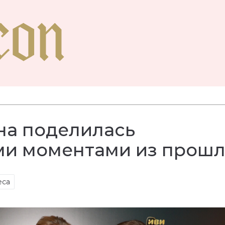
на поделилась
ми моментами из прошл
еса