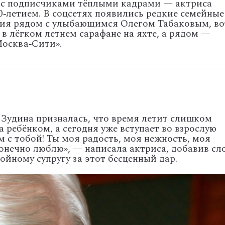
с
подписчиками
тёплыми
кадрами
— актриса
0‑летием.
В
соцсетях
появились
редкие
семейные
ия
рядом
с
улыбающимся
Олегом
Табаковым,
во
в
лёгком
летнем
сарафане
на
яхте,
а
рядом
—
осква‑Сити».
Зудина
призналась,
что
время
летит
слишком
а
ребёнком,
а
сегодня
уже
вступает
во
взрослую
м
с
тобой!
Ты
моя
радость,
моя
нежность,
моя
онечно
люблю»,
— написала
актриса,
добавив
сл
ойному
супругу
за
этот
бесценный
дар.