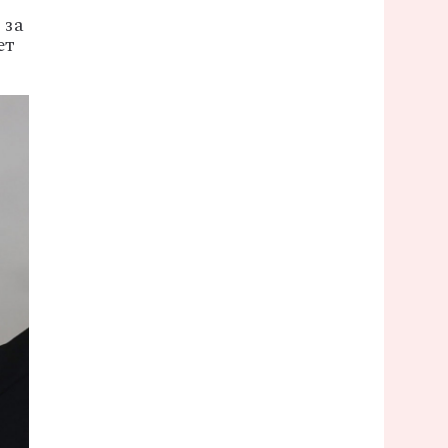
за
ет