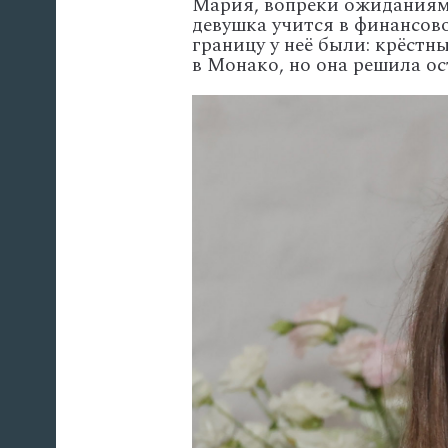
Мария,
вопреки
ожиданиям
девушка
учится
в
финансов
границу
у
неё
были:
крёстн
в
Монако,
но
она
решила
ос