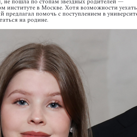
,
не
пошла
по
стопам
звёздных
родителей
—
ом
институте
в
Москве.
Хотя
возможности
уехать
ый
предлагал
помочь
с
поступлением
в
университ
таться
на
родине.