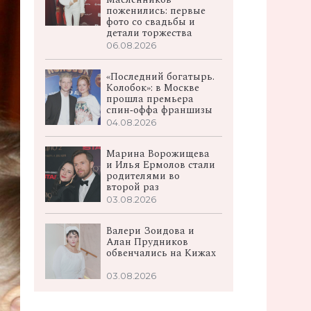
поженились: первые
фото со свадьбы и
детали торжества
06.08.2026
«Последний богатырь.
Колобок»: в Москве
прошла премьера
спин‑оффа франшизы
04.08.2026
Марина Ворожищева
и Илья Ермолов стали
родителями во
второй раз
03.08.2026
Валери Зоидова и
Алан Прудников
обвенчались на Кижах
03.08.2026