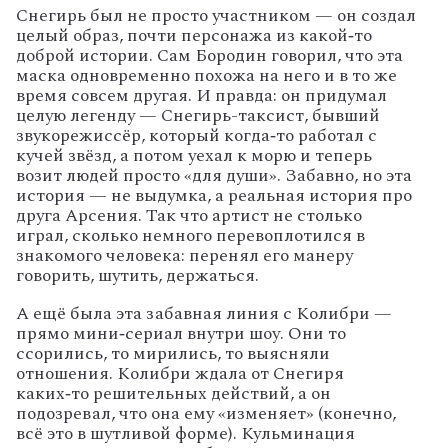
Снегирь был не просто участником — он создал
целый образ, почти персонажа из какой‑то
доброй истории. Сам Бородин говорил, что эта
маска одновременно похожа на него и в то же
время совсем другая. И правда: он придумал
целую легенду — Снегирь-таксист, бывший
звукорежиссёр, который когда‑то работал с
кучей звёзд, а потом уехал к морю и теперь
возит людей просто «для души». Забавно, но эта
история — не выдумка, а реальная история про
друга Арсения. Так что артист не столько
играл, сколько немного перевоплотился в
знакомого человека: перенял его манеру
говорить, шутить, держаться.
А ещё была эта забавная линия с Колибри —
прямо мини‑сериал внутри шоу. Они то
ссорились, то мирились, то выясняли
отношения. Колибри ждала от Снегиря
каких‑то решительных действий, а он
подозревал, что она ему «изменяет» (конечно,
всё это в шутливой форме). Кульминация