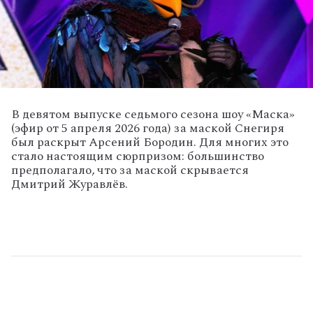
В
девятом
выпуске
седьмого
сезона
шоу
«Маска»
(эфир
от
5
апреля
2026
года)
за
маской
Снегиря
был
раскрыт
Арсений
Бородин.
Для многих это
стало настоящим сюрпризом: большинство
предполагало, что за маской скрывается
Дмитрий Журавлёв.