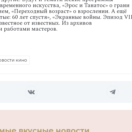
временного
искусства,
«Эрос
и
Танатос»
о
грани
ием,
«Переходный
возраст»
о
взрослении.
А
ещё
тые:
60
лет
спустя»,
«Экранные
войны.
Эпизод
VII
звестное
от
известных.
Из
архивов
и
работами
мастеров.
овости кино
амые вкусные новости