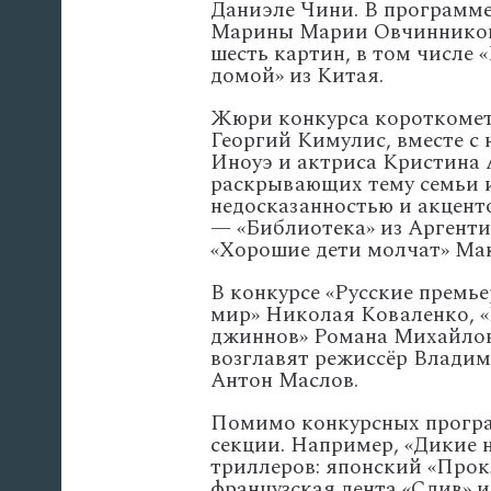
Даниэле
Чини.
В
программ
Марины
Марии
Овчиннико
шесть
картин,
в
том
числе
«
домой»
из
Китая.
Жюри
конкурса
короткоме
Георгий
Кимулис,
вместе
с
Иноуэ
и
актриса
Кристина
раскрывающих
тему
семьи
недосказанностью
и
акцент
— «Библиотека»
из
Аргенти
«Хорошие
дети
молчат»
Ма
В
конкурсе
«Русские
премье
мир»
Николая
Коваленко,
«
джиннов»
Романа
Михайло
возглавят
режиссёр
Владим
Антон
Маслов.
Помимо
конкурсных
прогр
секции.
Например,
«Дикие
н
триллеров:
японский
«Прок
французская
лента
«Слив»
и