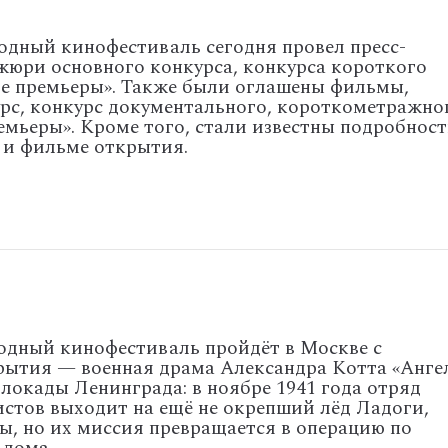
дный кинофестиваль сегодня провел пресс-
жюри основного конкурса, конкурса короткого
е премьеры». Также были оглашены фильмы,
рс, конкурс документального, короткометражно
емьеры». Кроме того, стали известны подробност
 и фильме открытия.
одный
кинофестиваль
пройдёт
в
Москве
с
рытия
— военная
драма
Александра
Котта
«Анге
локады
Ленинграда:
в
ноябре
1941
года
отряд
истов
выходит
на
ещё
не
окрепший
лёд
Ладоги,
ы,
но
их
миссия
превращается
в
операцию
по