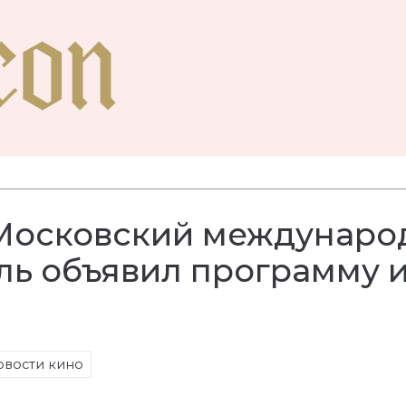
Московский междунаро
ль объявил программу 
овости кино