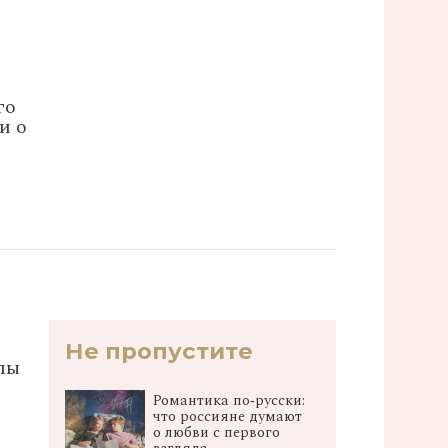
го
и о
Не пропустите
лы
Романтика по‑русски:
что россияне думают
о любви с первого