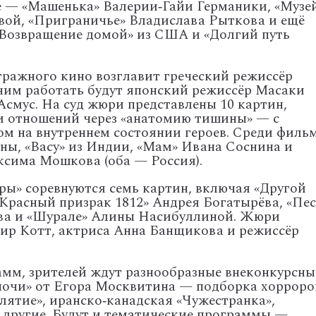
е
— «Машенька»
Валерии‑Гайи
Германики,
«Музе
вой,
«Приграничье»
Владислава
Рыткова
и
ещё
Возвращение
домой»
из
США
и
«Долгий
путь
тражного
кино
возглавит
греческий
режиссёр
ним
работать
будут
японский
режиссёр
Масаки
Асмус.
На
суд
жюри
представлены
10
картин,
и
отношений
через
«анатомию
тишины»
— с
ом
на
внутреннем
состоянии
героев.
Среди
филь
ны,
«Васу»
из
Индии,
«Мам»
Ивана
Соснина
и
ксима
Мошкова
(оба
— Россия).
ры»
соревнуются
семь
картин,
включая
«Другой
Красный
призрак
1812»
Андрея
Богатырёва,
«Пес
ва
и
«Шурале»
Алины
Насибуллиной.
Жюри
ир
Котт,
актриса
Анна
Банщикова
и
режиссёр
амм,
зрителей
ждут
разнообразные
внеконкурсны
очи»
от
Егора
Москвитина
— подборка
хорроро
лятие»,
иранско‑канадская
«Чужестранка»,
другие.
Будут
и
тематические
программы
—