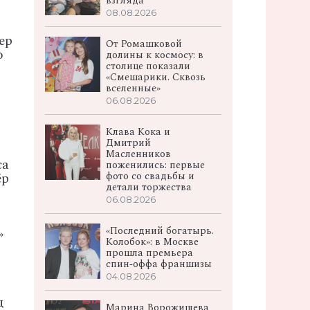
взгляда
08.08.2026
ер
От Ромашковой
о
долины к космосу: в
столице показали
«Смешарики. Сквозь
вселенные»
06.08.2026
Клава Кока и
Дмитрий
Масленников
са
поженились: первые
фото со свадьбы и
ёр
детали торжества
06.08.2026
«Последний богатырь.
»
Колобок»: в Москве
прошла премьера
спин‑оффа франшизы
04.08.2026
ц
Марина Ворожищева