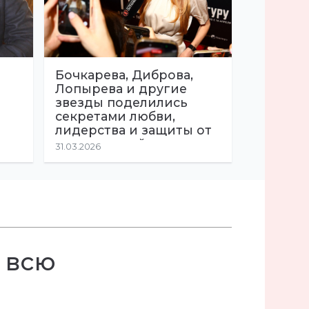
Бочкарева, Диброва,
Лопырева и другие
звезды поделились
секретами любви,
лидерства и защиты от
манипуляций
31.03.2026
 всю