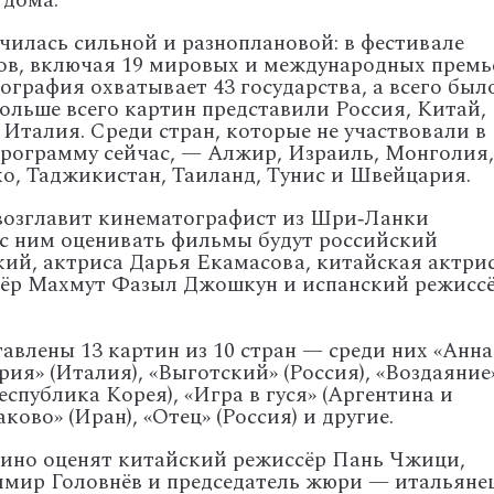
дома.
чилась
сильной
и
разноплановой:
в
фестивале
в,
включая
19
мировых
и
международных
премь
ография
охватывает
43
государства,
а
всего
был
ольше
всего
картин
представили
Россия,
Китай,
Италия.
Среди
стран,
которые
не
участвовали
в
рограмму
сейчас,
— Алжир,
Израиль,
Монголия,
о,
Таджикистан,
Таиланд,
Тунис
и
Швейцария.
озглавит
кинематографист
из
Шри‑Ланки
с
ним
оценивать
фильмы
будут
российский
кий,
актриса
Дарья
Екамасова,
китайская
актри
ёр
Махмут
Фазыл
Джошкун
и
испанский
режисс
тавлены
13
картин
из
10
стран
— среди
них
«Анна
рия»
(Италия),
«Выготский»
(Россия),
«Воздаяние
еспублика
Корея),
«Игра
в
гуся»
(Аргентина
и
аково»
(Иран),
«Отец»
(Россия)
и
другие.
ино
оценят
китайский
режиссёр
Пань
Чжици,
имир
Головнёв
и
председатель
жюри
— итальяне