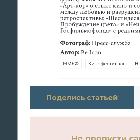
«Арт‑кор»
о
стыке
кино
и
со
между
любовью
и
разрушен
ретроспективы:
«Шестидеся
Пробуждение
цвета»
и
«Неи
Госфильмофонда»
с
редким
Фотограф:
Пресс-служба
Автор:
Be Icon
ММКФ
Кинофестиваль
Н
Поделись статьей
Не пропусти с