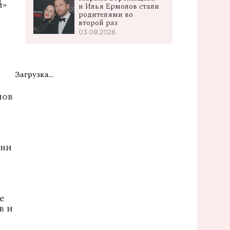
й»
и Илья Ермолов стали
родителями во
второй раз
03.08.2026
Загрузка...
мов
ни
е
в
и