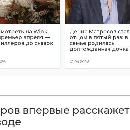
смотреть на Wink:
Денис Матросов стал
премьер апреля —
отцом в пятый раз: в
риллеров до сказок
семье родилась
долгожданная дочка
026
01.04.2026
ров впервые расскажет
воде