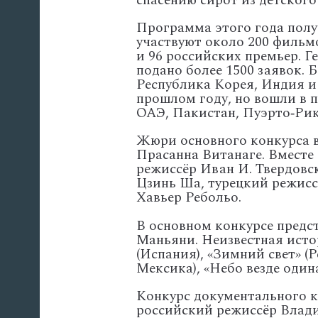
спасению
сирот
из
детского
Программа
этого
года
полу
участвуют
около
200
фильмо
и
96
российских
премьер.
Ге
подано
более
1500
заявок.
Б
Республика
Корея,
Индия
и
прошлом
году,
но
вошли
в
п
ОАЭ,
Пакистан,
Пуэрто‑Рик
Жюри
основного
конкурса
в
Прасанна
Витанаге.
Вместе
режиссёр
Иван
И.
Твердовс
Цзинь
Ша,
турецкий
режисс
Хавьер
Ребольо.
В
основном
конкурсе
предс
Маньяни.
Неизвестная
исто
(Испания),
«Зимний
свет»
(Р
Мексика),
«Небо
везде
один
Конкурс
документального
к
российский
режиссёр
Влад