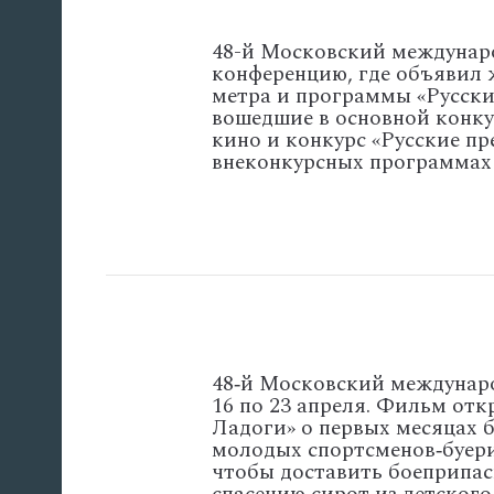
48-й Московский междунаро
конференцию, где объявил 
метра и программы «Русски
вошедшие в основной конку
кино и конкурс «Русские пр
внеконкурсных программах
48‑й
Московский
междунар
16
по
23
апреля.
Фильм
отк
Ладоги»
о
первых
месяцах
б
молодых
спортсменов‑буер
чтобы
доставить
боеприпас