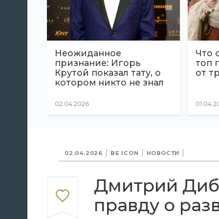
Неожиданное
Что 
признание: Игорь
топ 
Крутой показал тату, о
от т
котором никто не знал
02.04.2026
01.04.2
02.04.2026
BE ICON
НОВОСТИ
Дмитрий Диб
правду о раз