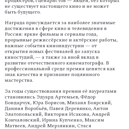
продюсеров, сценаристов — людей, без которых
не существует настоящего кино и не может
быть будущего.
Награда присуждается за наиболее значимые
достижения в сфере кино и телевидения в
России: яркие фильмы и сериалы года,
прорывные режиссёрские и актёрские работы,
важные события киноиндустрии — от
открытия новых фестивалей до запуска
киностудий, — а также за иной вклад в
развитие отечественного кинематографа. В
профессиональной среде премия ценится как
знак качества и признание подлинного
мастерства.
За годы существования премии её лауреатами
становились Эдуард Артемьев, Фёдор
Бондарчук, Юра Борисов, Михаил Боярский,
Даниил Воробьёв, Павел Деревянко, Антон
Златопольский, Виктория Исакова, Андрей
Кончаловский, Ирина Купченко, Максим
Матвеев, Андрей Мерзликин, Стася