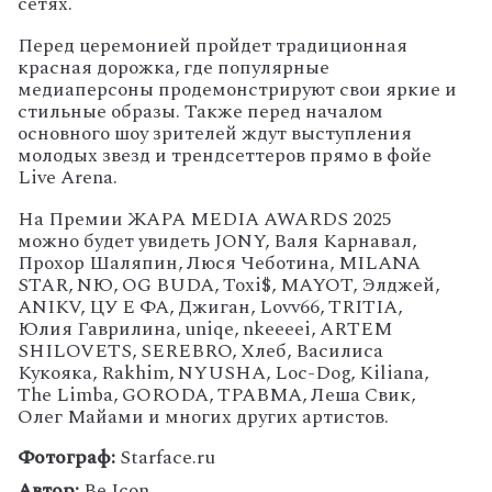
сетях.
Перед церемонией пройдет традиционная
красная дорожка, где популярные
медиаперсоны продемонстрируют свои яркие и
стильные образы. Также перед началом
основного шоу зрителей ждут выступления
молодых звезд и трендсеттеров прямо в фойе
Live Arena.
На Премии ЖАРА MEDIA AWARDS 2025
можно будет увидеть JONY, Валя Карнавал,
Прохор Шаляпин, Люся Чеботина, MILANA
STAR, NЮ, OG BUDA, Toxi$, MAYOT, Элджей,
ANIKV, ЦУ Е ФА, Джиган, Lovv66, TRITIA,
Юлия Гаврилина, uniqe, nkeeeei, ARTEM
SHILOVETS, SEREBRO, Хлеб, Василиса
Кукояка, Rakhim, NYUSHA, Loc-Dog, Kiliana,
The Limba, GORODA, ТРАВМА, Леша Свик,
Олег Майами и многих других артистов.
Фотограф:
Starface.ru
Автор:
Be Icon