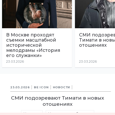
В Москве проходят
СМИ подозре
съемки масштабной
Тимати в нов
исторической
отошениях
мелодрамы «История
его служанки»
23.03.2026
23.03.2026
23.03.2026
BE ICON
НОВОСТИ
СМИ подозревают Тимати в новых
отошениях
Новости
Новости шоу-бизнеса