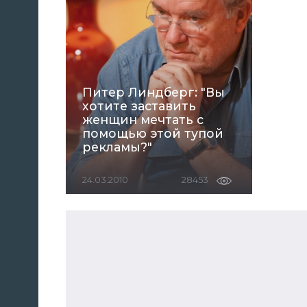
Питер Линдберг: "Вы
хотите заставить
женщин мечтать с
помощью этой тупой
рекламы?"
24.03.2010
28453