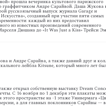
тной» прошла вечеринка культового парижского
го граффитчиком Андре Сарайвой. Даша Жукова 
орой русскоязычный выпуск журнала Garage и
 Искусства», созданный при участии пяти самых
ременности: каждый из них предоставил
ного из известных произведений современного
арселя Дюшана до «It Was Just a Kiss» Трейси Э
ова и Андре Сарайва, а также давний друг и ко
ыкального лейбла Kitsune, который много лет б
также открыл собственную выставку Dream Conce
чты. С 16 ноября по 1 декабря эти плакаты можн
 этого пространстве на -1 этаже Универмага «Ц
версии, а для главных поклонников Сарайвы — в