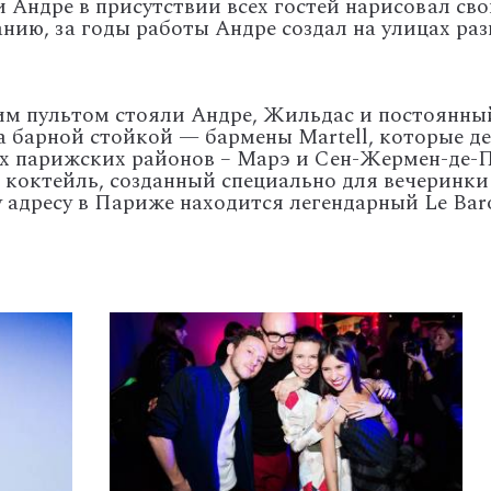
 Андре в присутствии всех гостей нарисовал сво
нию, за годы работы Андре создал на улицах раз
м пультом стояли Андре, Жильдас и постоянный
а барной стойкой — бармены Martell, которые де
ых парижских районов – Марэ и Сен-Жермен-де-П
коктейль, созданный специально для вечеринки
у адресу в Париже находится легендарный Le Bar