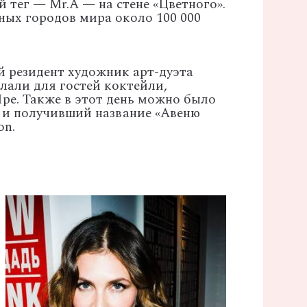
й тег — Mr.A — на стене «Цветного».
ных городов мира около 100 000
 резидент художник арт-дуэта
лали для гостей коктейли,
ре. Также в этот день можно было
 и получивший название «Авеню
on.